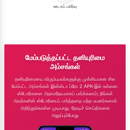
ஊடகப் பகிர்வு
மேம்படுத்தப்பட்ட தனியுரிமை
அம்சங்கள்
தனியுரிமையை விரும்புபவர்களுக்கு முக்கியமான சில
மேம்பட்ட அம்சங்கள் இன்ஸ்டா ப்ரோ 2 APK-இல் உள்ளன.
ஸ்டோரிகளை அநாமதேயமாகப் பார்க்கலாம்; நீங்கள்
அவர்களின் ஸ்டோரியைப் பார்த்ததை மற்ற பயனர்களால்
அறிந்துகொள்ள முடியாது. நேரடிச் செய்திகளை
அனுப்பும்போது