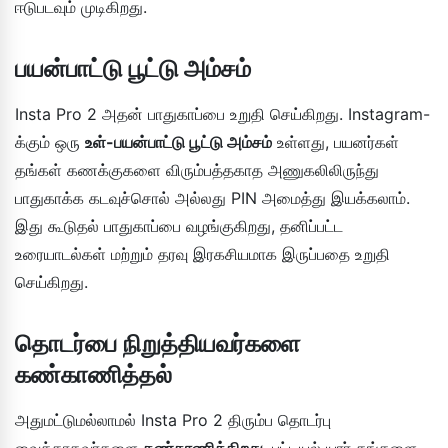
ஈடுபடவும் முடிகிறது.
பயன்பாட்டு பூட்டு அம்சம்
Insta Pro 2 அதன் பாதுகாப்பை உறுதி செய்கிறது. Instagram-
க்கும் ஒரு
உள்-பயன்பாட்டு பூட்டு அம்சம்
உள்ளது, பயனர்கள்
தங்கள் கணக்குகளை விரும்பத்தகாத அணுகலிலிருந்து
பாதுகாக்க கடவுச்சொல் அல்லது PIN அமைத்து இயக்கலாம்.
இது கூடுதல் பாதுகாப்பை வழங்குகிறது, தனிப்பட்ட
உரையாடல்கள் மற்றும் தரவு இரகசியமாக இருப்பதை உறுதி
செய்கிறது.
தொடர்பை நிறுத்தியவர்களை
கண்காணித்தல்
அதுமட்டுமல்லாமல் Insta Pro 2 திரும்ப தொடர்பு
வைக்காதவர்களை
கண்காணிக்கிறது
. பட்டியல் யார் தங்களை