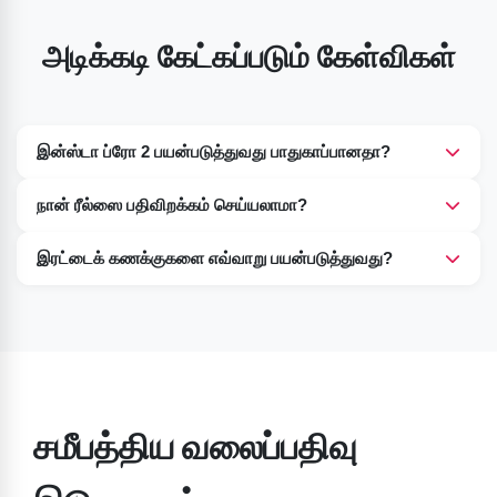
அடிக்கடி கேட்கப்படும் கேள்விகள்
இன்ஸ்டா ப்ரோ 2 பயன்படுத்துவது பாதுகாப்பானதா?
ஆம், பயனர்கள் இந்த செயலியை எந்தக் கவலையுமின்றி
நான் ரீல்ஸை பதிவிறக்கம் செய்யலாமா?
முழுமையான பாதுகாப்புடன் பயன்படுத்தலாம்.
ஆம், இதில் ரீல்கள் மற்றும் பதிவுகளுக்கான உள்ளமைக்கப்பட்ட
இரட்டைக் கணக்குகளை எவ்வாறு பயன்படுத்துவது?
பதிவிறக்கி உள்ளது.
இந்தப் பக்கத்திலிருந்து Insta Pro 2 APK-ஐப் பயன்படுத்தி நீங்கள்
பல கணக்குகளை நிர்வகிக்கலாம்.
சமீபத்திய வலைப்பதிவு