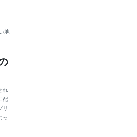
い地
の
それ
に配
プリ
よっ