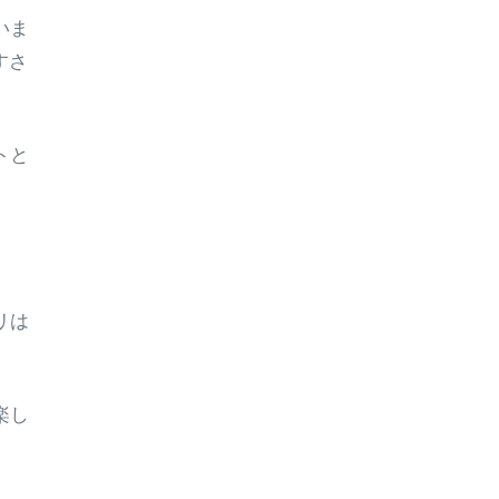
いま
すさ
トと
リは
楽し