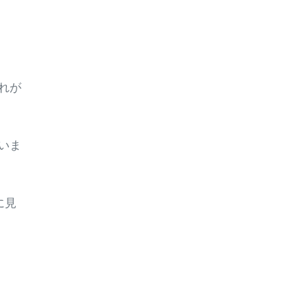
れが
いま
に見