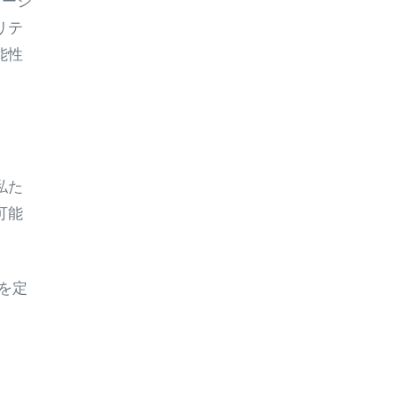
ケーシ
リテ
能性
私た
可能
を定