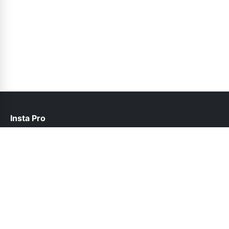
Insta Pro
help@instapro2.net.pk
Follow Us