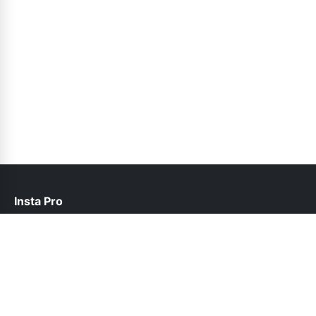
Insta Pro
help@instapro2.net.pk
Follow Us