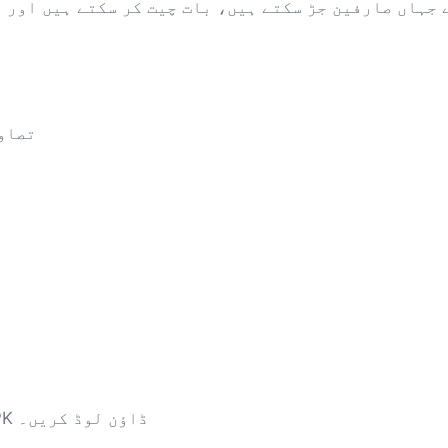
 جہاں صارفین جڑ سکتے ہیں، بات چیت کر سکتے ہیں اور ا
تصاو
instapro2.net.pk سے تازہ ترین Insta Pro APK ڈاؤن لوڈ کریں۔