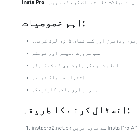
پنے خیالات کا اشتراک کر سکتے ہیں۔
Insta Pro
اہم خصوصیات:
یر، ویڈیوز اور کہانیاں ڈاؤن لوڈ کریں۔
حسب ضرورت تھیمز اور فونٹس
اعلی درجے کی رازداری کے کنٹرولز
اشتہار سے پاک تجربہ
ہموار اور ہلکی کارکردگی
انسٹال کرنے کا طریقہ: