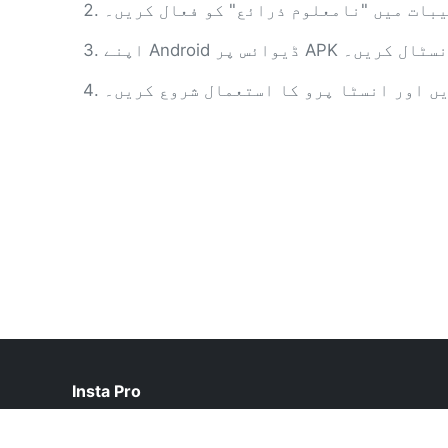
بات میں "نامعلوم ذرائع" کو فعال کریں۔
ائس پر APK فائل انسٹال کریں۔
یں اور انسٹا پرو کا استعمال شروع کریں۔
Insta Pro
help@instapro2.net.pk