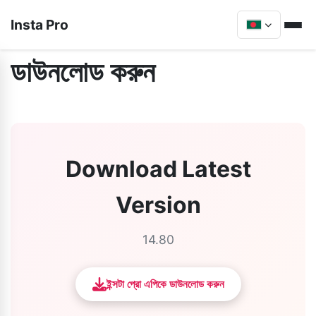
Insta Pro
ডাউনলোড করুন
Download Latest
Version
14.80
ইন্সটা প্রো এপিকে ডাউনলোড করুন