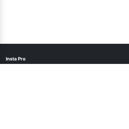
Insta Pro
help@instapro2.net.pk
Follow Us