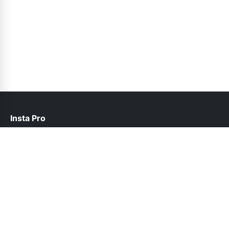
Insta Pro
help@instapro2.net.pk
Follow Us