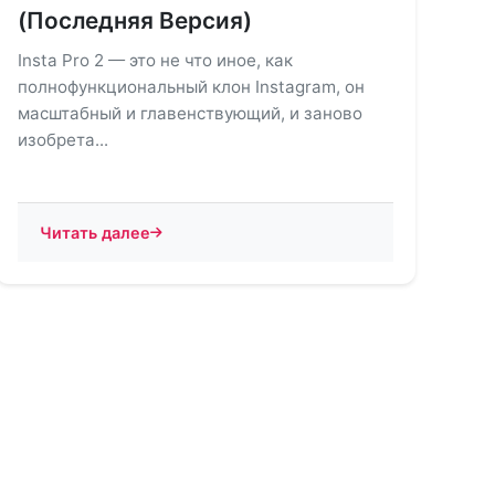
(Последняя Версия)
Insta Pro 2 — это не что иное, как
полнофункциональный клон Instagram, он
масштабный и главенствующий, и заново
изобрета...
Читать далее