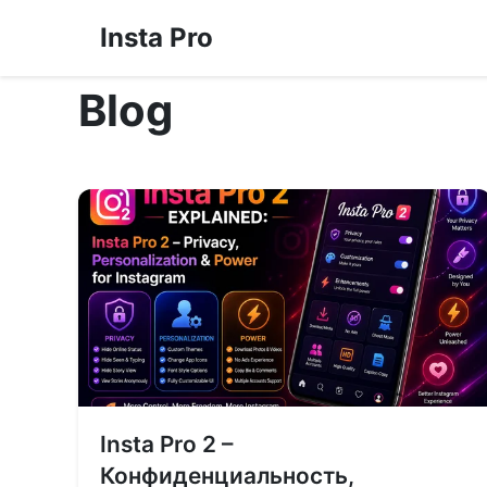
Insta Pro
Blog
Insta Pro 2 –
Конфиденциальность,