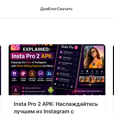
Дом
Блог
Скачать
Insta Pro 2 APK: Наслаждайтесь
лучшим из Instagram с