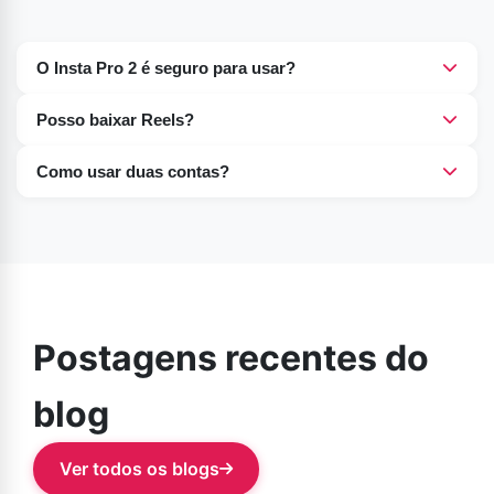
O Insta Pro 2 é seguro para usar?
Sim, os usuários podem usar este aplicativo com total
Posso baixar Reels?
segurança, sem qualquer preocupação.
Sim, inclui um programa integrado para baixar reels e
Como usar duas contas?
posts.
Você pode gerenciar várias contas com o APK do Insta
Pro 2 a partir desta página.
Postagens recentes do
blog
Ver todos os blogs