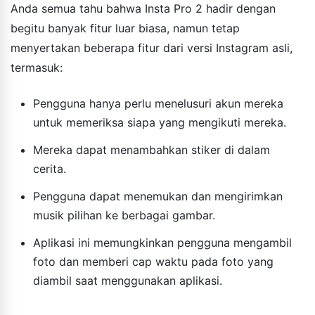
Anda semua tahu bahwa Insta Pro 2 hadir dengan
begitu banyak fitur luar biasa, namun tetap
menyertakan beberapa fitur dari versi Instagram asli,
termasuk:
Pengguna hanya perlu menelusuri akun mereka
untuk memeriksa siapa yang mengikuti mereka.
Mereka dapat menambahkan stiker di dalam
cerita.
Pengguna dapat menemukan dan mengirimkan
musik pilihan ke berbagai gambar.
Aplikasi ini memungkinkan pengguna mengambil
foto dan memberi cap waktu pada foto yang
diambil saat menggunakan aplikasi.