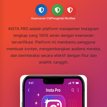
Keamanan CM
Pengintai
McAfee
INSTA PRO adalah platform manajemen Instagram
lengkap yang 100% aman dengan keamanan
terverifikasi. Platform ini membantu pengguna
membuat konten, mengembangkan audiens mereka,
dan berinteraksi secara efektif dengan fitur dan
analitik canggih.