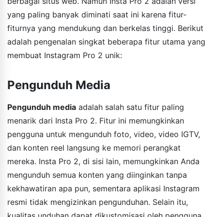
berbagai situs web. Namun Insta Pro 2 adalah versi
yang paling banyak diminati saat ini karena fitur-
fiturnya yang mendukung dan berkelas tinggi. Berikut
adalah pengenalan singkat beberapa fitur utama yang
membuat Instagram Pro 2 unik:
Pengunduh Media
Pengunduh media
adalah salah satu fitur paling
menarik dari Insta Pro 2. Fitur ini memungkinkan
pengguna untuk mengunduh foto, video, video IGTV,
dan konten reel langsung ke memori perangkat
mereka. Insta Pro 2, di sisi lain, memungkinkan Anda
mengunduh semua konten yang diinginkan tanpa
kekhawatiran apa pun, sementara aplikasi Instagram
resmi tidak mengizinkan pengunduhan. Selain itu,
kualitas unduhan dapat dikustomisasi oleh pengguna,