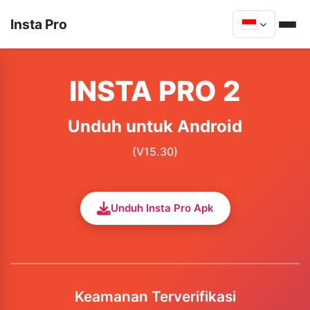
Insta Pro
INSTA PRO 2
Unduh untuk Android
(V15.30)
Unduh Insta Pro Apk
Keamanan Terverifikasi