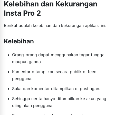
Kelebihan dan Kekurangan
Insta Pro 2
Berikut adalah kelebihan dan kekurangan aplikasi ini:
Kelebihan
Orang-orang dapat menggunakan tagar tunggal
maupun ganda.
Komentar ditampilkan secara publik di feed
pengguna.
Suka dan komentar ditampilkan di postingan.
Sehingga cerita hanya ditampilkan ke akun yang
diinginkan pengguna.