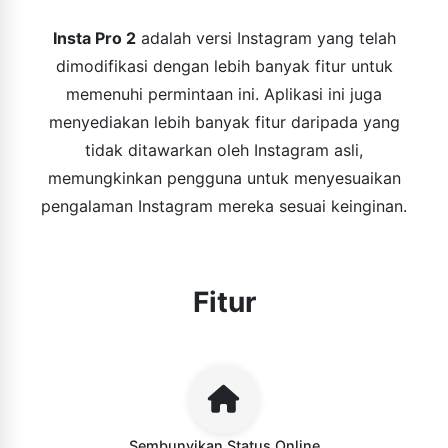
Insta Pro 2
adalah versi Instagram yang telah
dimodifikasi dengan lebih banyak fitur untuk
memenuhi permintaan ini. Aplikasi ini juga
menyediakan lebih banyak fitur daripada yang
tidak ditawarkan oleh Instagram asli,
memungkinkan pengguna untuk menyesuaikan
pengalaman Instagram mereka sesuai keinginan.
Fitur
Sembunyikan Status Online