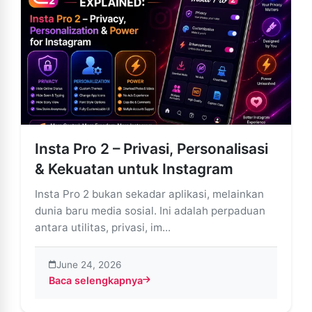
Insta Pro 2 – Privasi, Personalisasi
& Kekuatan untuk Instagram
Insta Pro 2 bukan sekadar aplikasi, melainkan
dunia baru media sosial. Ini adalah perpaduan
antara utilitas, privasi, im...
June 24, 2026
Baca selengkapnya
about Insta Pro 2 – Privasi, Personalisasi & Kekuatan 