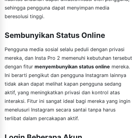
sehingga pengguna dapat menyimpan media
beresolusi tinggi.
Sembunyikan Status Online
Pengguna media sosial selalu peduli dengan privasi
mereka, dan Insta Pro 2 memenuhi kebutuhan tersebut
dengan fitur
menyembunyikan status online
mereka.
Ini berarti pengikut dan pengguna Instagram lainnya
tidak akan dapat melihat kapan pengguna sedang
aktif, yang meningkatkan privasi dan kontrol atas
interaksi. Fitur ini sangat ideal bagi mereka yang ingin
menelusuri Instagram secara santai tanpa harus
terlibat dalam percakapan aktif.
Login Beberapa Akun