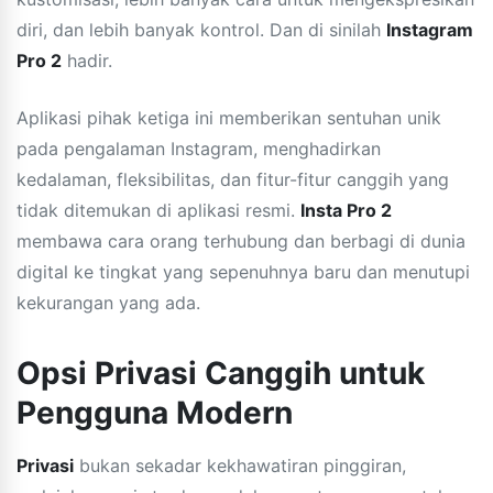
diri, dan lebih banyak kontrol. Dan di sinilah
Instagram
Pro 2
hadir.
Aplikasi pihak ketiga ini memberikan sentuhan unik
pada pengalaman Instagram, menghadirkan
kedalaman, fleksibilitas, dan fitur-fitur canggih yang
tidak ditemukan di aplikasi resmi.
Insta Pro 2
membawa cara orang terhubung dan berbagi di dunia
digital ke tingkat yang sepenuhnya baru dan menutupi
kekurangan yang ada.
Opsi Privasi Canggih untuk
Pengguna Modern
Privasi
bukan sekadar kekhawatiran pinggiran,