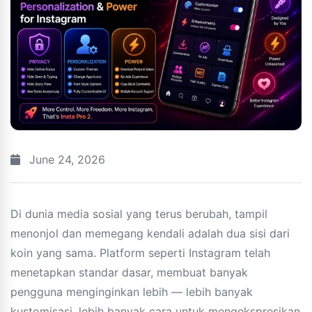
June 24, 2026
Di dunia media sosial yang terus berubah, tampil
menonjol dan memegang kendali adalah dua sisi dari
koin yang sama. Platform seperti Instagram telah
menetapkan standar dasar, membuat banyak
pengguna menginginkan lebih — lebih banyak
kustomisasi, lebih banyak cara untuk mengekspresikan