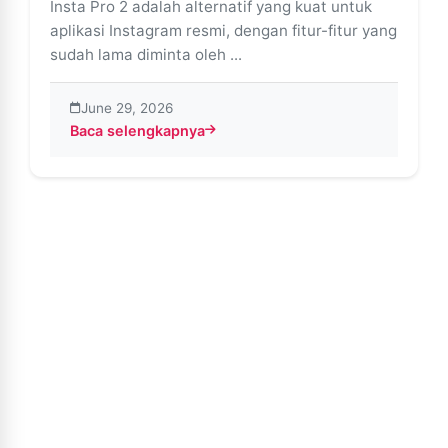
Insta Pro 2 adalah alternatif yang kuat untuk
aplikasi Instagram resmi, dengan fitur-fitur yang
sudah lama diminta oleh ...
June 29, 2026
Baca selengkapnya
about Apakah Aman untuk Masuk ke Insta Pro 2? Fitur, 