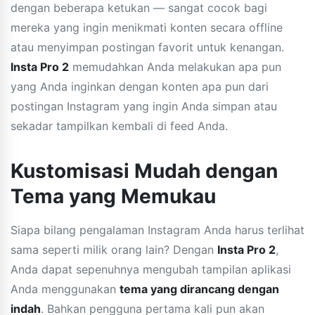
dengan beberapa ketukan — sangat cocok bagi
mereka yang ingin menikmati konten secara offline
atau menyimpan postingan favorit untuk kenangan.
Insta Pro 2
memudahkan Anda melakukan apa pun
yang Anda inginkan dengan konten apa pun dari
postingan Instagram yang ingin Anda simpan atau
sekadar tampilkan kembali di feed Anda.
Kustomisasi Mudah dengan
Tema yang Memukau
Siapa bilang pengalaman Instagram Anda harus terlihat
sama seperti milik orang lain? Dengan
Insta Pro 2
,
Anda dapat sepenuhnya mengubah tampilan aplikasi
Anda menggunakan
tema yang dirancang dengan
indah
. Bahkan pengguna pertama kali pun akan