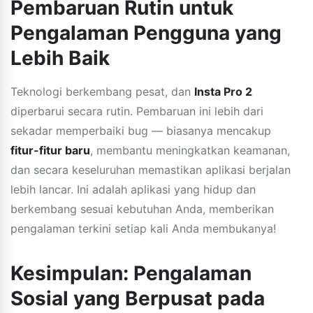
Pembaruan Rutin untuk
Pengalaman Pengguna yang
Lebih Baik
Teknologi berkembang pesat, dan
Insta Pro 2
diperbarui secara rutin. Pembaruan ini lebih dari
sekadar memperbaiki bug — biasanya mencakup
fitur-fitur baru
, membantu meningkatkan keamanan,
dan secara keseluruhan memastikan aplikasi berjalan
lebih lancar. Ini adalah aplikasi yang hidup dan
berkembang sesuai kebutuhan Anda, memberikan
pengalaman terkini setiap kali Anda membukanya!
Kesimpulan: Pengalaman
Sosial yang Berpusat pada