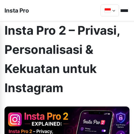
Insta Pro
Insta Pro 2 – Privasi,
Personalisasi &
Kekuatan untuk
Instagram