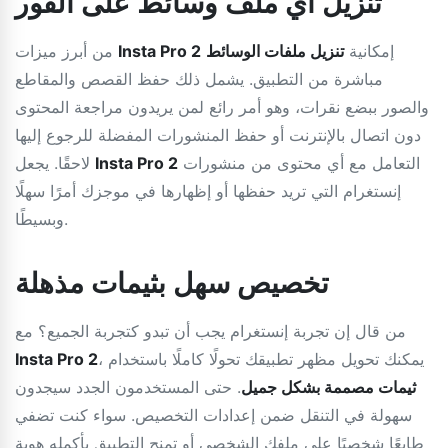
تنزيل أي ملف وسائط على الفور
إمكانية
تنزيل ملفات الوسائط
Insta Pro 2
من أبرز ميزات
مباشرة من التطبيق. يشمل ذلك حفظ القصص والمقاطع
والصور ببضع نقرات، وهو أمر رائع لمن يريدون مراجعة المحتوى
دون اتصال بالإنترنت أو حفظ المنشورات المفضلة للرجوع إليها
التعامل مع أي محتوى من منشورات
Insta Pro 2
لاحقًا. يجعل
إنستغرام التي تريد حفظها أو إظهارها في موجزك أمرًا سهلًا
وبسيطًا.
تخصيص سهل بثيمات مذهلة
من قال إن تجربة إنستغرام يجب أن تبدو كتجربة الجميع؟ مع
، يمكنك تحويل مظهر تطبيقك تحولًا كاملًا باستخدام
Insta Pro 2
ثيمات مصممة بشكل جميل
. حتى المستخدمون الجدد سيجدون
سهولة في التنقل ضمن إعدادات التخصيص. سواء كنت تضفي
طابعًا شخصيًا على ملفك الشخصي أو تمنح التطبيق بأكمله هوية