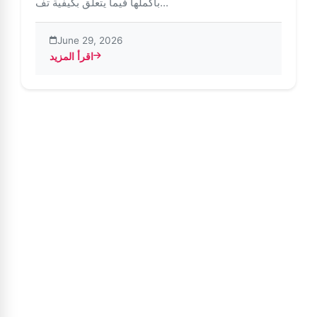
بأكملها فيما يتعلق بكيفية تف...
June 29, 2026
اقرأ المزيد
about أفضل النصائح لاستخدام Insta Pro 2 (أحدث إصدار)