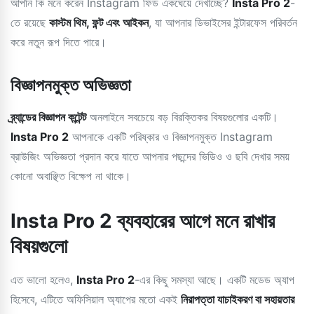
আপনি কি মনে করেন Instagram ফিড একঘেয়ে দেখাচ্ছে?
Insta Pro 2
-
তে রয়েছে
কাস্টম থিম, ফন্ট এবং আইকন
, যা আপনার ডিভাইসের ইন্টারফেস পরিবর্তন
করে নতুন রূপ দিতে পারে।
বিজ্ঞাপনমুক্ত অভিজ্ঞতা
ব্র্যান্ডের বিজ্ঞাপন কন্টেন্ট
অনলাইনে সবচেয়ে বড় বিরক্তিকর বিষয়গুলোর একটি।
Insta Pro 2
আপনাকে একটি পরিষ্কার ও বিজ্ঞাপনমুক্ত Instagram
ব্রাউজিং অভিজ্ঞতা প্রদান করে যাতে আপনার পছন্দের ভিডিও ও ছবি দেখার সময়
কোনো অবাঞ্ছিত বিক্ষেপ না থাকে।
Insta Pro 2 ব্যবহারের আগে মনে রাখার
বিষয়গুলো
এত ভালো হলেও,
Insta Pro 2
-এর কিছু সমস্যা আছে। একটি মডেড অ্যাপ
হিসেবে, এটিতে অফিসিয়াল অ্যাপের মতো একই
নিরাপত্তা যাচাইকরণ বা সহায়তার