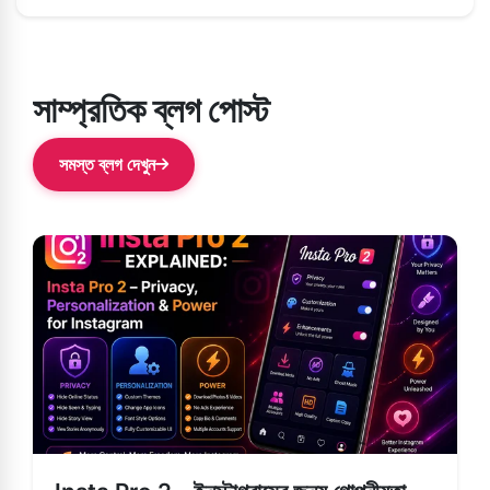
সাম্প্রতিক ব্লগ পোস্ট
সমস্ত ব্লগ দেখুন