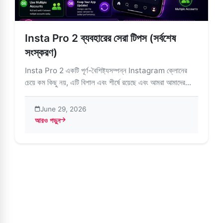
Insta Pro 2 ব্যবহারের সেরা টিপস (সর্বশেষ
সংস্করণ)
Insta Pro 2 একটি পূর্ণ-বৈশিষ্ট্যসম্পন্ন Instagram ক্লোনের
চেয়ে কম কিছু নয়, এটি বিশাল এবং শীর্ষে রয়েছে এবং আমরা আমাদের...
June 29, 2026
আরও পড়ুন
about Insta Pro 2 ব্যবহারের সেরা টিপস (সর্বশেষ সংস্করণ)