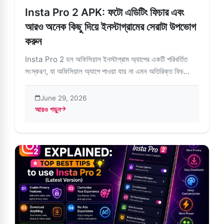
Insta Pro 2 APK: ফটো এডিটিং ফিচার এবং
আরও অনেক কিছু দিয়ে ইনস্টাগ্রামের সেরাটা উপভোগ
করুন
Insta Pro 2 হল অফিসিয়াল ইনস্টাগ্রাম অ্যাপের একটি পরিবর্তিত
সংস্করণ, যা অফিসিয়াল অ্যাপে পাওয়া যায় না এমন অতিরিক্ত ফিচ...
June 29, 2026
আরও পড়ুন
about Insta Pro 2 APK: ফটো এডিটিং ফিচার এবং আরও অনেক কিছু দিয়ে ইন