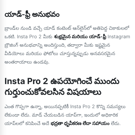
యాడ్-ఫ్రీ అనుభవం
బ్రాండ్‌ల నుండి వచ్చే యాడ్ కంటెంట్ ఆన్‌లైన్‌లో అతిపెద్ద చికాకులలో
ఒకటి. Insta Pro 2 మీకు
శుభ్రమైన మరియు యాడ్-ఫ్రీ
Instagram
బ్రౌజింగ్ అనుభవాన్ని అందిస్తుంది, తద్వారా మీకు ఇష్టమైన
వీడియోలు మరియు ఫోటోలు చూస్తున్నప్పుడు అనవసరమైన
అంతరాయాలు ఉండవు.
Insta Pro 2 ఉపయోగించే ముందు
గుర్తుంచుకోవలసిన విషయాలు
ఎంత గొప్పగా ఉన్నా, అయినప్పటికీ Insta Pro 2 కొన్ని సమస్యలు
లేకుండా లేదు. మాడ్ చేయబడిన యాప్‌గా, ఇందులో అధికారిక
యాప్‌లలో కనిపించే అదే
భద్రతా ధృవీకరణ లేదా సహాయం
లేదు.