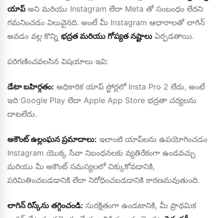
యాప్
అని మరియు Instagram లేదా Meta తో సంబంధం లేదని
గమనించడం విలువైనది. అంటే మీ Instagram ఆధారాలతో లాగిన్
అవడం వల్ల కొన్ని
భద్రత మరియు గోప్యత నష్టాలు
ఏర్పడతాయి.
పరిగణించవలసిన విషయాలు ఇవి:
డేటా బహిర్గతం:
అధికారిక యాప్ స్టోర్లలో Insta Pro 2 లేదు, అంటే
ఇది Google Play లేదా Apple App Store భద్రతా చర్యలను
దాటలేదు.
అకౌంట్ ఉల్లంఘన ప్రమాదాలు:
ఇలాంటి యాప్‌లను ఉపయోగించడం
Instagram యొక్క సేవా నిబంధనలకు వ్యతిరేకంగా ఉండవచ్చు
మరియు మీ అకౌంట్ సమస్యలలో చిక్కుకోవడానికి,
పరిమితించబడడానికి లేదా నిరోధించబడడానికి కారణమవుతుంది.
లాగిన్ రిస్క్‌ను తగ్గించండి:
సురక్షితంగా ఉండటానికి, మీ ప్రాథమిక