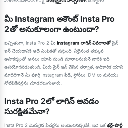
పరిగణించవలసిన కొన్ని
ముఖ్యమైన హెచ్చరికలు
ఉన్నాయి.
మీ Instagram అకౌంట్ Insta Pro
2తో అనుకూలంగా ఉంటుందా?
ఖచ్చితంగా, Insta Pro 2 మీ
Instagram లాగిన్ వివరాలతో
సైన్
ఇన్ చేయడానికి అదే ఎంపికతో వస్తుంది. వీలైనంత తక్కువ
అసౌకర్యంతో అసలు యాప్ నుండి మారాలనుకునే వారికి ఇది
ఉపయోగపడుతుంది. మీరు సైన్ ఇన్ చేసిన తర్వాత, అధికారిక యాప్
మాదిరిగానే మీ పూర్తి Instagram ఫీడ్, స్టోరీలు, DM లు మరియు
నోటిఫికేషన్లను చూడగలుగుతారు.
Insta Pro 2లో లాగిన్ అవడం
సురక్షితమేనా?
Insta Pro 2 మెరుగైన ఫీచర్లను అందించినప్పటికీ, ఇది ఒక
థర్డ్-పార్టీ