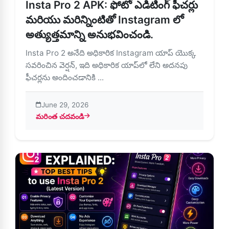
Insta Pro 2 APK: ఫోటో ఎడిటింగ్ ఫీచర్లు
మరియు మరిన్నింటితో Instagram లో
అత్యుత్తమాన్ని అనుభవించండి.
Insta Pro 2 అనేది అధికారిక Instagram యాప్ యొక్క
సవరించిన వెర్షన్, ఇది అధికారిక యాప్‌లో లేని అదనపు
ఫీచర్లను అందించడానికి ...
June 29, 2026
మరింత చదవండి
about Insta Pro 2 APK: ఫోటో ఎడిటింగ్ ఫీచర్లు మరియు మరిన్ని