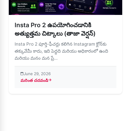
Insta Pro 2 ఉపయోగించడానికి
అత్యుత్తమ చిట్కాలు (తాజా వెర్షన్)
Insta Pro 2 పూర్తి-ఫీచర్లు కలిగిన Instagram క్లోన్‌కు
తక్కువేమీ కాదు, ఇది పెద్దది మరియు అధికారంలో ఉంది
మరియు మనం మన ప్రే...
June 29, 2026
మరింత చదవండి
about Insta Pro 2 ఉపయోగించడానికి అత్యుత్తమ చిట్కాలు (తాజా 