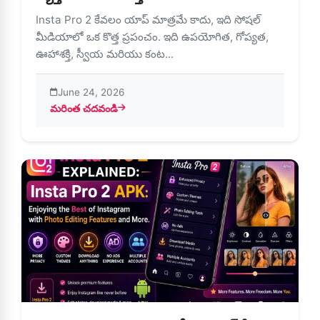
Insta Pro 2 కేవలం యాప్ మాత్రమే కాదు, ఇది సోషల్
మీడియాలో ఒక కొత్త ప్రపంచం. ఇది ఉపయోగిత, గోప్యత,
ఊహాశక్తి, స్వీయ మరియు కంట...
June 24, 2026
మరింత చదవండి
about Insta Pro 2 – Instagram కోసం గోప్యత, వ్యక్తిగతీకరణ & శక