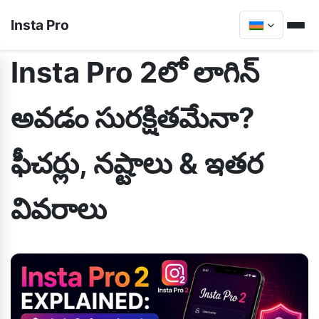
Insta Pro
Insta Pro 2లో లాగిన్
అవడం సురక్షితమేనా?
ఫీచర్లు, నష్టాలు & ఇతర
వివరాలు