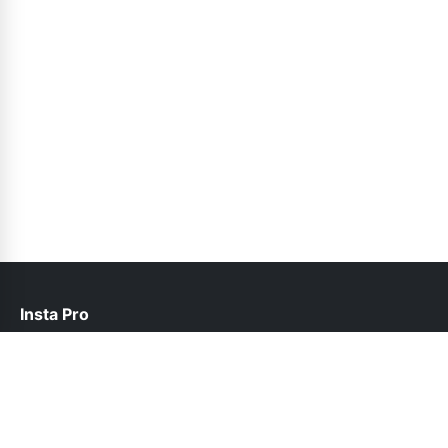
Insta Pro
help@instapro2.net.pk
Follow Us