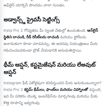
ఆఫ్‌లైన్ యాక్సెస్ పొందడం చాలా సులభం.
అడ్వాన్స్డ్ ప్రైవసీ సెట్టింగ్స్
Insta Pro 2 గోప్యతను మీ స్వంత చేతుల్లో ఉంచుతుంది.
ఆన్‌లైన్
స్థితిని దాచండి, రీడ్ రిసీట్‌లను దాచండి
మరియు స్టోరీలను
అనామకంగా కూడా చూడవచ్చు. ఈ అదనపు నియంత్రణలు మీరు
గమనించబడకుండా బ్రౌజ్ చేయడానికి అనుమతిస్తాయి.
థీమ్ ఆప్షన్, కస్టమైజేషన్ మరియు లేఅవుట్
ఆప్షన్
Instagram ఫీడ్ ఏకోటైపుగా కనిపిస్తుందని మీరు అనుకుంటున్నారా?
Insta Pro 2
కస్టమ్ థీమ్‌లు, ఫాంట్‌లు మరియు చిహ్నాలతో
వస్తుంది,
ఇవి మీ పరికరం యొక్క ఇంటర్‌ఫేస్‌ను మార్చగలవు మరియు మీకు
కొత్త రూపాన్ని ఇవ్వగలవు.