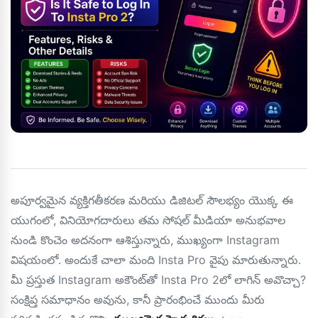
అపూర్వమైన వ్యక్తిగతీకరణ మరియు డిజిటల్ సౌలభ్యం యొక్క ఈ
యుగంలో, వినియోగదారులు తమ సోషల్ మీడియా అనుభవాల
నుండి కొంచెం అదనంగా ఆశిస్తున్నారు, ముఖ్యంగా Instagram
విషయంలో. అందుకే చాలా మంది Insta Pro వైపు మారుతున్నారు.
మీ ప్రస్తుత Instagram అకౌంట్‌తో Insta Pro 2లో లాగిన్ అవొచ్చా?
సంక్షిప్త సమాధానం అవును, కానీ ప్రారంభించే ముందు మీరు