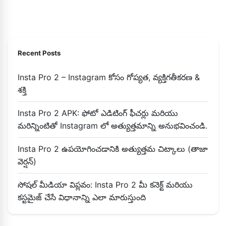
Recent Posts
Insta Pro 2 – Instagram కోసం గోప్యత, వ్యక్తిగతీకరణ &
శక్తి
Insta Pro 2 APK: ఫోటో ఎడిటింగ్ ఫీచర్లు మరియు
మరిన్నింటితో Instagram లో అత్యుత్తమాన్ని అనుభవించండి.
Insta Pro 2 ఉపయోగించడానికి అత్యుత్తమ చిట్కాలు (తాజా
వెర్షన్)
సోషల్ మీడియా విప్లవం: Insta Pro 2 మీ కనెక్ట్ మరియు
కస్టమైజ్ చేసే విధానాన్ని ఎలా మారుస్తుంది