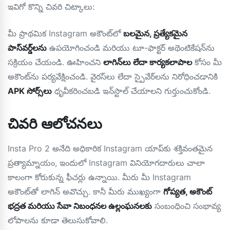
ఇవిగో కొన్ని చివరి చిట్కాలు:
మీ ప్రాథమిక Instagram అకౌంట్‌లో
బలమైన, ప్రత్యేకమైన
పాస్‌వర్డ్‌లను
ఉపయోగించండి మరియు టూ-ఫాక్టర్ అథెంటికేషన్‌ను
సక్రియం చేయండి. ఊహించని
లాగిన్‌లు లేదా కార్యకలాపాల
కోసం మీ
అకౌంట్‌ను పర్యవేక్షించండి. వైరస్‌లు లేదా స్పైవేర్‌లను నిరోధించడానికి
APK సోర్స్‌లు
ధృవీకరించబడి ఇన్‌స్టాల్ చేయాలని గుర్తుంచుకోండి.
చివరి ఆలోచనలు
Insta Pro 2 అనేది అధికారిక Instagram యాప్‌కు శక్తివంతమైన
ప్రత్యామ్నాయం, ఇందులో Instagram వినియోగదారులు చాలా
కాలంగా కోరుకున్న ఫీచర్లు ఉన్నాయి. మీరు మీ Instagram
అకౌంట్‌తో లాగిన్ అవొచ్చు. కానీ మీరు ముఖ్యంగా
గోప్యత, అకౌంట్
భద్రత మరియు సేవా నిబంధనల ఉల్లంఘనలకు
సంబంధించి సంభావ్య
లోపాలను కూడా తెలుసుకోవాలి.