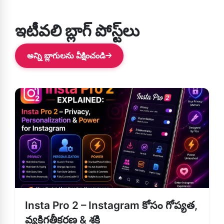
ఇటీవలి బ్లాగ్ పోస్ట్‌లు
అన్ని బ్లాగులను వీక్షించండి
Insta Pro 2 – Instagram కోసం గోప్యత,
వ్యక్తిగతీకరణ & శక్తి