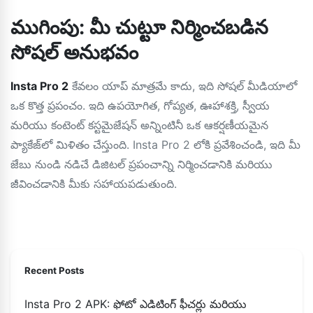
ముగింపు: మీ చుట్టూ నిర్మించబడిన
సోషల్ అనుభవం
Insta Pro 2
కేవలం యాప్ మాత్రమే కాదు, ఇది సోషల్ మీడియాలో
ఒక కొత్త ప్రపంచం. ఇది ఉపయోగిత, గోప్యత, ఊహాశక్తి, స్వీయ
మరియు కంటెంట్ కస్టమైజేషన్ అన్నింటినీ ఒక ఆకర్షణీయమైన
ప్యాకేజ్‌లో మిళితం చేస్తుంది. Insta Pro 2 లోకి ప్రవేశించండి, ఇది మీ
జేబు నుండి నడిచే డిజిటల్ ప్రపంచాన్ని నిర్మించడానికి మరియు
జీవించడానికి మీకు సహాయపడుతుంది.
Recent Posts
Insta Pro 2 APK: ఫోటో ఎడిటింగ్ ఫీచర్లు మరియు