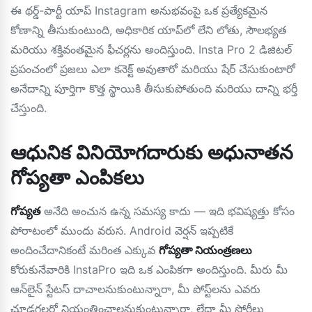
ఈ థర్డ్-పార్టీ యాప్ Instagram అనుభవంపై ఒక ప్రత్యేకమైన
కోణాన్ని తీసుకుంటుంది, అధికారిక యాప్‌లో లేని లోతు, సౌలభ్యత
మరియు శక్తివంతమైన ఫీచర్లను అందిస్తుంది. Insta Pro 2 డిజిటల్
ప్రపంచంలో ప్రజలు ఎలా కనెక్ట్ అవుతారో మరియు షేర్ చేసుకుంటారో
అనేదాన్ని పూర్తిగా కొత్త స్థాయికి తీసుకుపోతుంది మరియు దాన్ని భర్తీ
చేస్తుంది.
ఆధునిక వినియోగదారుకు అధునాతన
గోప్యతా ఎంపికలు
గోప్యత
అనేది అంచున ఉన్న సమస్య కాదు — ఇది భవిష్యత్తు కోసం
పోరాటంలో ముందు వరుస. Android వెర్షన్ ఇప్పటికే
అందించేదానికంటే మరింత ఎక్కువ
గోప్యతా నియంత్రణలు
కోరుకునేవారికి InstaPro ఇది ఒక ఎంపికగా అందిస్తుంది. మీరు మీ
ఆన్‌లైన్ స్టేటస్ దాచాలనుకుంటున్నారా, మీ పోస్ట్‌లను ఎవరు
చూడగలరో నియంత్రించాలనుకుంటున్నారా, లేదా మీ స్టోరీలు