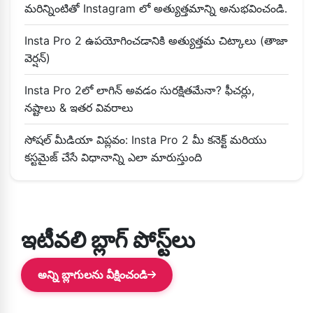
మరిన్నింటితో Instagram లో అత్యుత్తమాన్ని అనుభవించండి.
Insta Pro 2 ఉపయోగించడానికి అత్యుత్తమ చిట్కాలు (తాజా
వెర్షన్)
Insta Pro 2లో లాగిన్ అవడం సురక్షితమేనా? ఫీచర్లు,
నష్టాలు & ఇతర వివరాలు
సోషల్ మీడియా విప్లవం: Insta Pro 2 మీ కనెక్ట్ మరియు
కస్టమైజ్ చేసే విధానాన్ని ఎలా మారుస్తుంది
ఇటీవలి బ్లాగ్ పోస్ట్‌లు
అన్ని బ్లాగులను వీక్షించండి