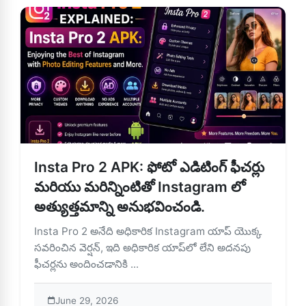
Insta Pro 2 APK: ఫోటో ఎడిటింగ్ ఫీచర్లు
మరియు మరిన్నింటితో Instagram లో
అత్యుత్తమాన్ని అనుభవించండి.
Insta Pro 2 అనేది అధికారిక Instagram యాప్ యొక్క
సవరించిన వెర్షన్, ఇది అధికారిక యాప్‌లో లేని అదనపు
ఫీచర్లను అందించడానికి ...
June 29, 2026