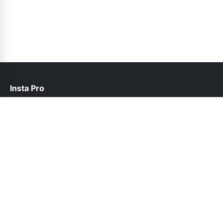
Insta Pro
help@instapro2.net.pk
Follow Us
© 2026 Insta Pro. All rights reserved.