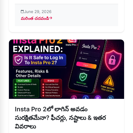
June 29, 2026
మరింత చదవండి
about Insta Pro 2 ఉపయోగించడానికి అత్యుత్తమ చిట్కాలు (తాజా 
Insta Pro 2లో లాగిన్ అవడం
సురక్షితమేనా? ఫీచర్లు, నష్టాలు & ఇతర
వివరాలు