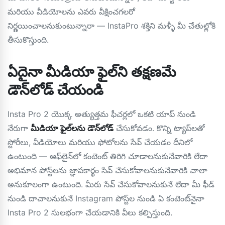
మరియు వీడియోలను ఎవరు వీక్షించగలరో
నిర్ణయించాలనుకుంటున్నారా — InstaPro శక్తిని మళ్ళీ మీ చేతుల్లోకి
తీసుకొస్తుంది.
ఏదైనా మీడియా ఫైల్‌ని తక్షణమే
డౌన్‌లోడ్ చేయండి
Insta Pro 2 యొక్క అత్యుత్తమ ఫీచర్లలో ఒకటి యాప్ నుండి
నేరుగా
మీడియా ఫైల్‌లను డౌన్‌లోడ్
చేసుకోవడం. కొన్ని ట్యాప్‌లతో
స్టోరీలు, వీడియోలు మరియు ఫోటోలను సేవ్ చేయడం దీనిలో
ఉంటుంది — ఆఫ్‌లైన్‌లో కంటెంట్ తిరిగి చూడాలనుకునేవారికి లేదా
అభిమాన పోస్ట్‌లను జ్ఞాపకార్థం సేవ్ చేసుకోవాలనుకునేవారికి చాలా
అనుకూలంగా ఉంటుంది. మీరు సేవ్ చేసుకోవాలనుకునే లేదా మీ ఫీడ్
నుండి దాచాలనుకునే Instagram పోస్ట్‌ల నుండి ఏ కంటెంట్‌నైనా
Insta Pro 2 సులభంగా చేయడానికి వీలు కల్పిస్తుంది.