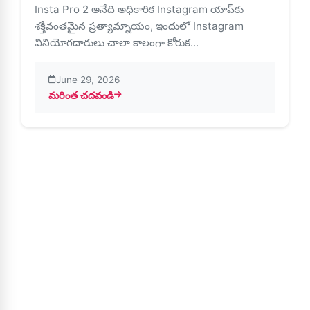
Insta Pro 2 అనేది అధికారిక Instagram యాప్‌కు
శక్తివంతమైన ప్రత్యామ్నాయం, ఇందులో Instagram
వినియోగదారులు చాలా కాలంగా కోరుక...
June 29, 2026
మరింత చదవండి
about Insta Pro 2లో లాగిన్ అవడం సురక్షితమేనా? ఫీచర్లు, నష్ట