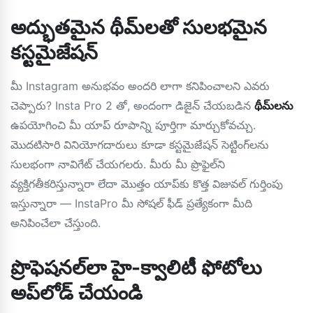
అద్భుతమైన థీమ్‌లతో సులభమైన
కస్టమైజేషన్
మీ Instagram అనుభవం అందరి లాగా కనిపించాలని ఎవరు
చెప్పారు? Insta Pro 2 తో, అందంగా డిజైన్ చేయబడిన
థీమ్‌లను
ఉపయోగించి మీ యాప్ రూపాన్ని పూర్తిగా మార్చుకోవచ్చు.
మొదటిసారి వినియోగదారులు కూడా కస్టమైజేషన్ సెట్టింగ్‌లను
సులభంగా నావిగేట్ చేయగలరు. మీరు మీ ప్రొఫైల్‌ని
వ్యక్తిగతీకరిస్తున్నారా లేదా మొత్తం యాప్‌కు కొత్త విజువల్ గుర్తింపు
ఇస్తున్నారా — InstaPro మీ సోషల్ ఫీడ్ ప్రత్యేకంగా మీది
అనిపించేలా చేస్తుంది.
ప్రొఫెషనల్‌లా హై-క్వాలిటీ ఫోటోలు
అప్‌లోడ్ చేయండి