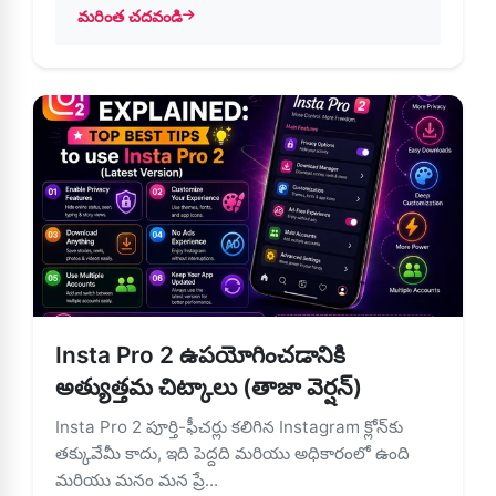
మరింత చదవండి
about Insta Pro 2 APK: ఫోటో ఎడిటింగ్ ఫీచర్లు మరియు మరిన్ని
Insta Pro 2 ఉపయోగించడానికి
అత్యుత్తమ చిట్కాలు (తాజా వెర్షన్)
Insta Pro 2 పూర్తి-ఫీచర్లు కలిగిన Instagram క్లోన్‌కు
తక్కువేమీ కాదు, ఇది పెద్దది మరియు అధికారంలో ఉంది
మరియు మనం మన ప్రే...