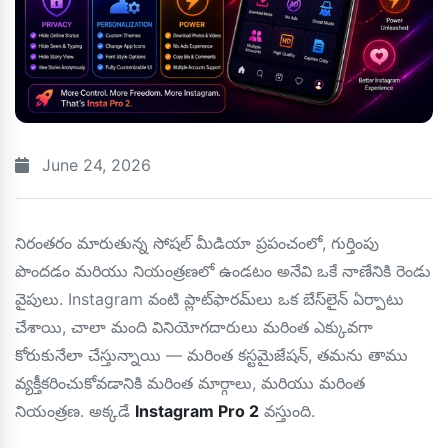
June 24, 2026
నిరంతరం మారుతున్న సోషల్ మీడియా ప్రపంచంలో, గుర్తింపు
పొందడం మరియు నియంత్రణలో ఉండటం అనేవి ఒకే నాణేనికి రెండు
వైపులు. Instagram వంటి ప్లాట్‌ఫారమ్‌లు ఒక బేస్‌లైన్ ఏర్పాటు
చేశాయి, చాలా మంది వినియోగదారులు మరింత ఎక్కువగా
కోరుకునేలా చేస్తున్నాయి — మరింత కస్టమైజేషన్, తమను తాము
వ్యక్తీకరించుకోవడానికి మరింత మార్గాలు, మరియు మరింత
నియంత్రణ. అక్కడే
Instagram Pro 2
వస్తుంది.