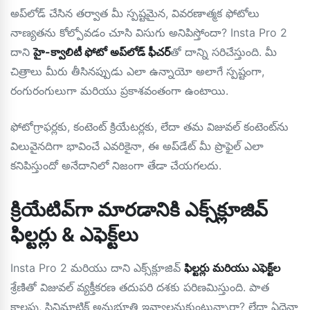
అప్‌లోడ్ చేసిన తర్వాత మీ స్పష్టమైన, వివరణాత్మక ఫోటోలు
నాణ్యతను కోల్పోవడం చూసి విసుగు అనిపిస్తోందా? Insta Pro 2
దాని
హై-క్వాలిటీ ఫోటో అప్‌లోడ్ ఫీచర్
తో దాన్ని సరిచేస్తుంది. మీ
చిత్రాలు మీరు తీసినప్పుడు ఎలా ఉన్నాయో అలాగే స్పష్టంగా,
రంగురంగులుగా మరియు ప్రకాశవంతంగా ఉంటాయి.
ఫోటోగ్రాఫర్లకు, కంటెంట్ క్రియేటర్లకు, లేదా తమ విజువల్ కంటెంట్‌ను
విలువైనదిగా భావించే ఎవరికైనా, ఈ అప్‌డేట్ మీ ప్రొఫైల్ ఎలా
కనిపిస్తుందో అనేదానిలో నిజంగా తేడా చేయగలదు.
క్రియేటివ్‌గా మారడానికి ఎక్స్‌క్లూజివ్
ఫిల్టర్లు & ఎఫెక్ట్‌లు
Insta Pro 2 మరియు దాని ఎక్స్‌క్లూజివ్
ఫిల్టర్లు మరియు ఎఫెక్ట్‌ల
శ్రేణితో విజువల్ వ్యక్తీకరణ తదుపరి దశకు పరిణమిస్తుంది. పాత
కాలపు, సినిమాటిక్ అనుభూతి ఇవ్వాలనుకుంటున్నారా? లేదా ఏదైనా