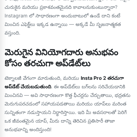
చురుకైన మరియు ప్రకాశవంతమైనది కావాలనుకుంటున్నారా?
Instagram లో సాధారణంగా అందుబాటులో ఉండే దాని కంటే
మించిన ఎఫెక్ట్‌లు ఇక్కడ ఉన్నాయి — అక్కడే మీ సృజనాత్మకత
వస్తుంది.
మెరుగైన వినియోగదారు అనుభవం
కోసం తరచుగా అప్‌డేట్‌లు
టెక్నాలజీ వేగంగా మారుతుంది, మరియు
Insta Pro 2 తరచుగా
అప్‌డేట్ చేయబడుతుంది
. ఈ అప్‌డేట్‌లు బగ్‌లను సరిచేయడానికి
మించినవి — అవి సాధారణంగా కొత్త ఫీచర్లను చేర్చుతాయి, భద్రతను
మెరుగుపరచడంలో సహాయపడతాయి మరియు యాప్‌లు మరింత
సున్నితంగా నడుస్తాయని నిర్ధారిస్తాయి. ఇది మీ అవసరాలతో పెరిగే
ఒక జీవంతమైన యాప్, మీరు దాన్ని తెరిచిన ప్రతిసారీ తాజా
అనుభవాన్ని అందిస్తుంది!