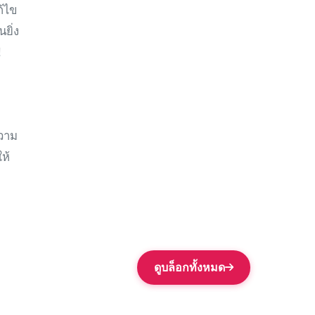
ก้ไข
ยิ่ง
!
ความ
ห้
ดูบล็อกทั้งหมด