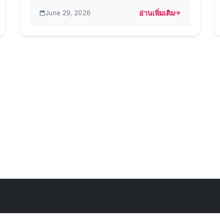
June 29, 2026
อ่านเพิ่มเติม
 APK: สัมผัสประสบการณ์ที่ดีที่สุดของ Instagram พร้อมฟีเจอร์แต่งภาพ
about เคล็ดลับที่ดีที่สุดสำ