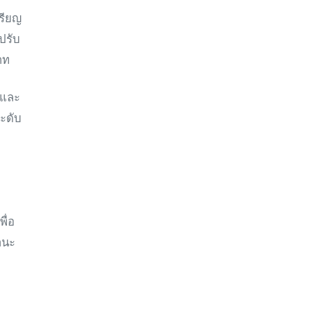
รียญ
ปรับ
าท
 และ
ระดับ
ื่อ
านะ