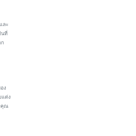
 และ
นที่
อก
ของ
บแต่ง
งคุณ