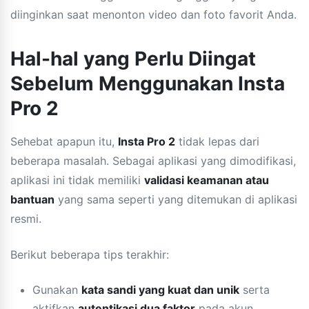
diinginkan saat menonton video dan foto favorit Anda.
Hal-hal yang Perlu Diingat
Sebelum Menggunakan Insta
Pro 2
Sehebat apapun itu,
Insta Pro 2
tidak lepas dari
beberapa masalah. Sebagai aplikasi yang dimodifikasi,
aplikasi ini tidak memiliki
validasi keamanan atau
bantuan
yang sama seperti yang ditemukan di aplikasi
resmi.
Berikut beberapa tips terakhir:
Gunakan
kata sandi yang kuat dan unik
serta
aktifkan
autentikasi dua faktor
pada akun