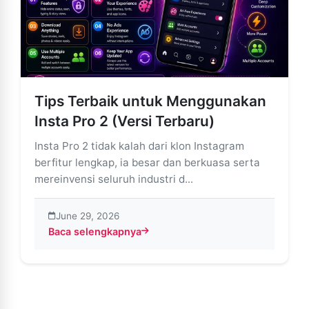
Tips Terbaik untuk Menggunakan
Insta Pro 2 (Versi Terbaru)
Insta Pro 2 tidak kalah dari klon Instagram
berfitur lengkap, ia besar dan berkuasa serta
mereinvensi seluruh industri d...
June 29, 2026
Baca selengkapnya
about Tips Terbaik untuk Menggunakan Insta Pro 2 (V