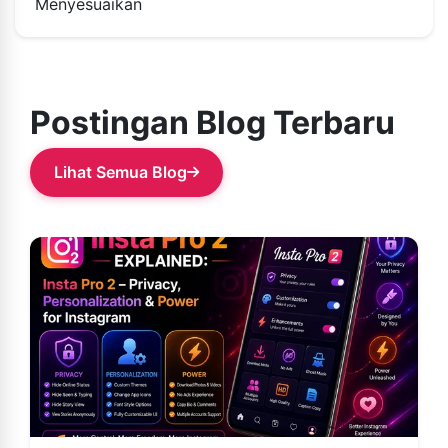
Menyesuaikan
Postingan Blog Terbaru
Lihat Semua Blog