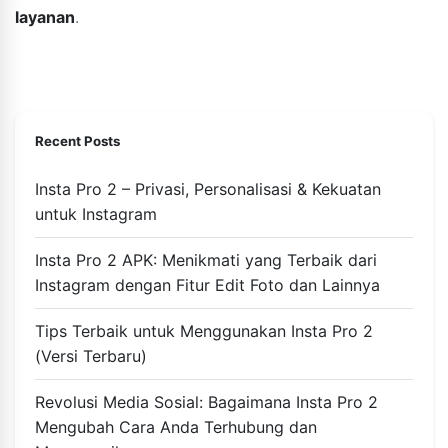
layanan
.
Recent Posts
Insta Pro 2 – Privasi, Personalisasi & Kekuatan
untuk Instagram
Insta Pro 2 APK: Menikmati yang Terbaik dari
Instagram dengan Fitur Edit Foto dan Lainnya
Tips Terbaik untuk Menggunakan Insta Pro 2
(Versi Terbaru)
Revolusi Media Sosial: Bagaimana Insta Pro 2
Mengubah Cara Anda Terhubung dan