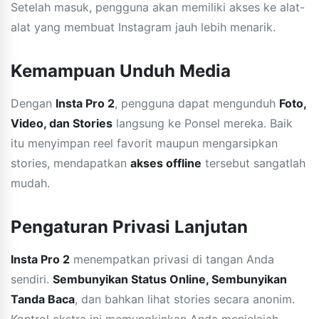
Setelah masuk, pengguna akan memiliki akses ke alat-
alat yang membuat Instagram jauh lebih menarik.
Kemampuan Unduh Media
Dengan
Insta Pro 2
, pengguna dapat mengunduh
Foto,
Video, dan Stories
langsung ke Ponsel mereka. Baik
itu menyimpan reel favorit maupun mengarsipkan
stories, mendapatkan
akses offline
tersebut sangatlah
mudah.
Pengaturan Privasi Lanjutan
Insta Pro 2
menempatkan privasi di tangan Anda
sendiri.
Sembunyikan Status Online, Sembunyikan
Tanda Baca
, dan bahkan lihat stories secara anonim.
Kontrol ekstra ini memungkinkan Anda menjelajah