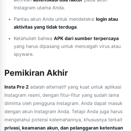
Instagram utama Anda.
Pantau akun Anda untuk mendeteksi
login atau
aktivitas yang tidak terduga
.
Ketahuilah bahwa
APK dari sumber terpercaya
yang harus dipasang untuk mencegah virus atau
spyware.
Pemikiran Akhir
Insta Pro 2
adalah alternatif yang kuat untuk aplikasi
Instagram resmi, dengan fitur-fitur yang sudah lama
diminta oleh pengguna Instagram. Anda dapat masuk
dengan akun Instagram Anda. Tetapi Anda juga harus
mengetahui potensi kelemahannya, khususnya terkait
privasi, keamanan akun, dan pelanggaran ketentuan