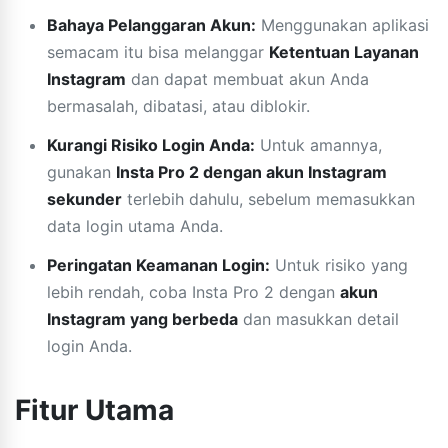
Bahaya Pelanggaran Akun:
Menggunakan aplikasi
semacam itu bisa melanggar
Ketentuan Layanan
Instagram
dan dapat membuat akun Anda
bermasalah, dibatasi, atau diblokir.
Kurangi Risiko Login Anda:
Untuk amannya,
gunakan
Insta Pro 2 dengan akun Instagram
sekunder
terlebih dahulu, sebelum memasukkan
data login utama Anda.
Peringatan Keamanan Login:
Untuk risiko yang
lebih rendah, coba Insta Pro 2 dengan
akun
Instagram yang berbeda
dan masukkan detail
login Anda.
Fitur Utama