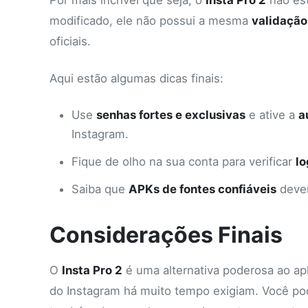
Por mais incrível que seja, o
Insta Pro 2
não est
modificado, ele não possui a mesma
validação
oficiais.
Aqui estão algumas dicas finais:
Use
senhas fortes e exclusivas
e ative a
a
Instagram.
Fique de olho na sua conta para verificar
lo
Saiba que
APKs de fontes confiáveis
devem
Considerações Finais
O
Insta Pro 2
é uma alternativa poderosa ao apl
do Instagram há muito tempo exigiam. Você po