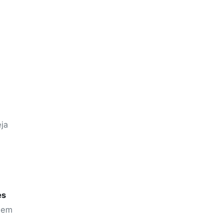
ja
es
 sem