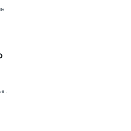
ue
o
el.