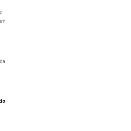
ão
ram
ica
 do