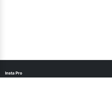
Insta Pro
help@instapro2.net.pk
Follow Us