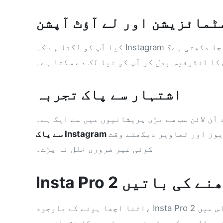
ٹمائزیشن اور لے آؤٹ آپشن
کا انٹرفیس بدل کر آپ کو نیا لک دے سکتا ہے۔
اشتہار سے پاک تجربہ
وز اور تصاویر دیکھتے وقت
کوئی غیر ضروری خلل نہ پڑے۔
 رکھنے کی باتیں
س میں