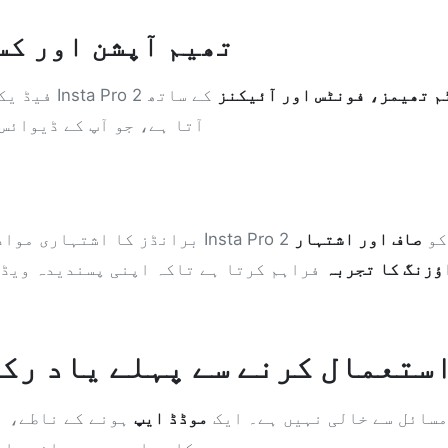
تھیم آپشن اور کس
م تھیمز، فونٹس اور آئیکنز
کے ساتھ
کیا آپ کو لگتا ہے کہ Instagram فیڈ یکجا دکھتی ہے؟ Insta Pro 2
آتا ہے، جو آپ کے ڈیوائس 
 پریشانیوں میں سے ایک ہے۔ Insta Pro 2 آپ کو
صاف اور اشتہار
 Instagram براؤزنگ کا تجربہ
فراہم کرتا ہے تاکہ اپنی پسندیدہ ویڈی
Insta Pro  استعمال کرنے سے پہلے یاد
 ہونے کے باوجود، Insta Pro 2 چند مسائل سے خالی نہیں ہے۔ ایک
موڈڈ ایپ
ہونے کے ناطے، ا