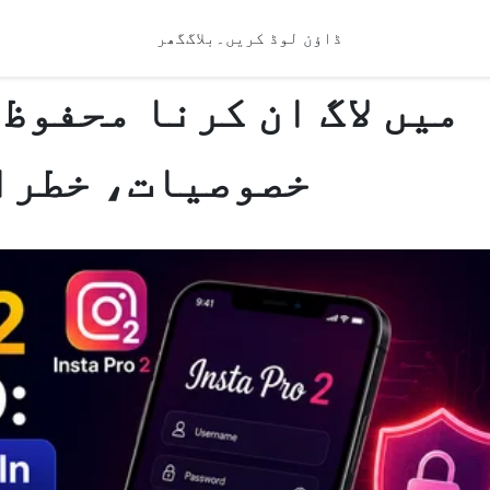
ڈاؤن لوڈ کریں۔
بلاگ
گھر
خصوصیات، خطرات