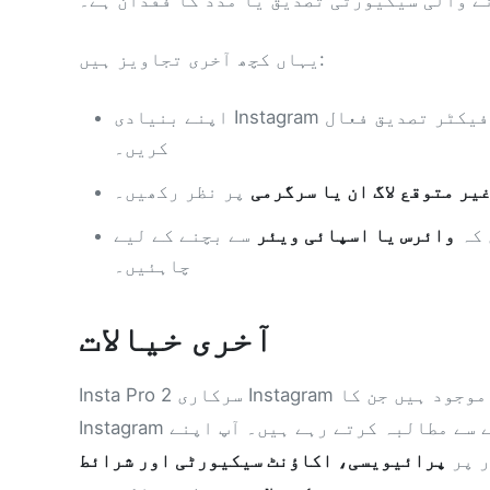
ے والی سیکیورٹی تصدیق یا مدد کا فقدان ہے۔
یہاں کچھ آخری تجاویز ہیں:
فیکٹر تصدیق فعال
کریں۔
یر متوقع لاگ ان یا سرگرمی
پر نظر رکھیں۔
 کہ
وائرس یا اسپائی ویئر
سے بچنے کے لیے APKs قابل اعتماد ذرائع سے انسٹال کرنی
چاہئیں۔
آخری خیالات
Insta Pro 2 سرکاری Instagram ایپ کا ایک طاقتور متبادل ہے، جس میں وہ خصوصیات موجود ہیں جن کا
Instagram صارفین طویل عرصے سے مطالبہ کرتے رہے ہیں۔ آپ اپنے Instagram اکاؤنٹ سے لاگ ان کر سکتے ہیں۔
ر پر
پرائیویسی، اکاؤنٹ سیکیورٹی اور شرائط