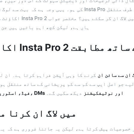
ثال ذاتی ترجیحات اور ڈیجیٹل سہولت کے اس دور میں، ص
ہاں ہے، لیکن کچھ اہم باتیں ہیں جن 
 Instagram لاگ ان سے سائن ان
کرنے کا وہی آپشن فراہم کرتا ہے۔ ان ل
لیے جو اصل ایپ سے کم سے کم پریشانی کے ساتھ منتقل ہو
مکمل Instagram فیڈ، اسٹوریز، DMs اور نوٹیفکیشنز
دیکھ سکیں گے۔
کیا Insta Pro 2 میں لاگ ان 
 Insta Pro 2 بہتر خصوصیات پیش کرتا ہے، لیکن یہ جاننا ضروری ہے کہ 