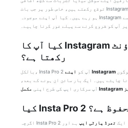
ارفین اپنے سوشل میڈیا تجربات سے کچھ اضافی
توقع رکھتے ہیں، خاص طور پر جب بات Instagram کی ہو۔ یہی وجہ ہے کہ بہت سے لوگ Insta Pro کی طرف منتقل
ہو رہے ہیں۔ کیا آپ اپنے موجودہ Instagram اکاؤنٹ سے Insta Pro 2 میں لاگ ان کر سکتے ہیں؟ مختصر جواب
پر آپ کو شروع کرنے سے پہلے غور کرنا چاہیے۔
کیا آپ کا Instagram اکاؤنٹ Insta Pro 2 کے ساتھ مطابقت
رکھتا ہے؟
وگوں
بالکل، Insta Pro 2 آپ کو
نا چاہتے ہیں۔ ایک بار سائن ان ہونے کے بعد،
آپ سرکاری ایپ کی طرح اپنی
کرنا محفوظ ہے؟
یہ ایک
تھرڈ پارٹی ایپ
ہے اور