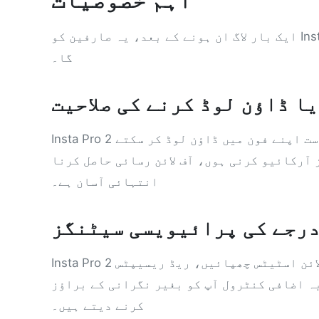
ایک بار لاگ ان ہونے کے بعد، یہ صارفین کو Instagram کو بہت زیادہ دلچسپ بنانے کے لیے ٹولز فراہم کرے
گا۔
ا ڈاؤن لوڈ کرنے کی صلاحیت
ت اپنے فون میں ڈاؤن لوڈ کر سکتے
آرکائیو کرنی ہوں، آف لائن رسائی حاصل کرنا
انتہائی آسان ہے۔
درجے کی پرائیویسی سیٹنگز
ائن اسٹیٹس چھپائیں، ریڈ ریسیپٹس
Insta Pro 2
ہ اضافی کنٹرول آپ کو بغیر نگرانی کے براؤز
کرنے دیتے ہیں۔