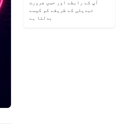
آپ کے رابطے اور حسبِ ضرورت
تبدیلی کے طریقے کو کیسے
بدلتا ہے