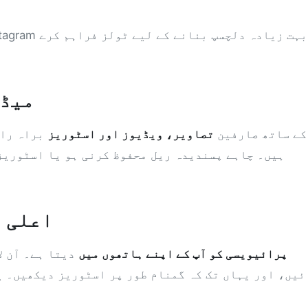
میڈی
Insta Pro 2 کے ساتھ صارفین
تصاویر، ویڈیوز اور اسٹوریز
براہ راس
ہیں۔ چاہے پسندیدہ ریل محفوظ کرنی ہو یا اسٹوریز 
اعلی 
پرائیویسی کو آپ کے اپنے ہاتھوں میں
دیتا ہے۔ آن ل
ئیں، اور یہاں تک کہ گمنام طور پر اسٹوریز دیکھیں۔ ی