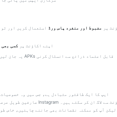
سرکاری ایپس میں پائی جان
Instagram اکاؤنٹ پر
مضبوط اور منفرد پاس ورڈ
استعمال کریں اور ٹو 
اپنے اکاؤنٹ پر
کسی بھی غ
یہ جان لیں
لیکن آپ کو ممکنہ نقصانات بھی جاننے چاہئیں، خاص طو