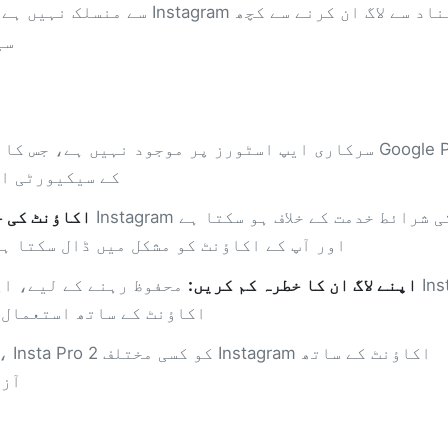
سی
یا Apple App Store کے
اکاؤنٹ کی خ
اور آپ کے اکاؤنٹ کو مشکل میں ڈال سکتا ہے
اپنے لاگ ان کا خطرہ کم کریں:
محفوظ رہنے کے لیے، ا
Pro 2 کو پہلے ایک ثانوی Instagram اکاؤنٹ کے ساتھ ا
آزم