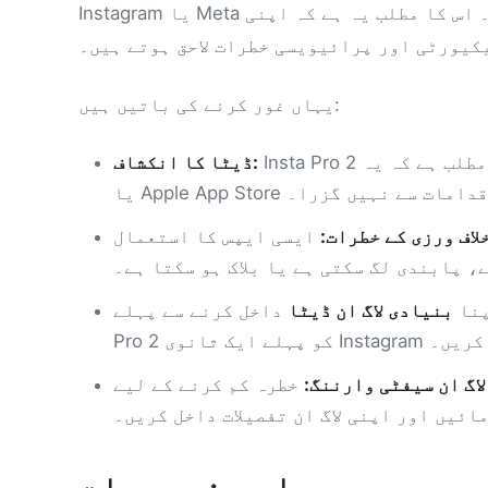
Instagram یا Meta سے منسلک نہیں ہے۔ اس کا مطلب یہ ہے کہ اپنی Instagram اسناد سے لاگ ان کرنے سے کچھ
کیورٹی اور پرائیویسی خطرات لاحق ہوتے ہیں۔
یہاں غور کرنے کی باتیں ہیں:
Insta Pro 2 سرکاری ایپ اسٹورز پر موجود نہیں ہے، جس کا مطلب ہے کہ یہ Google Play
ڈیٹا کا انکشاف:
 سیکیورٹی اقدامات سے نہیں گزرا۔
لاف ورزی کے خطرات:
ایسی ایپس کا استعمال Instagram کی شرائط خدمت کے خلاف ہو سکتا ہے
، پابندی لگ سکتی ہے یا بلاک ہو سکتا ہے۔
پنا
بنیادی لاگ ان ڈیٹا
داخل کرنے سے پہلے Insta
ستعمال کریں۔
لاگ ان سیفٹی وارننگ:
خطرہ کم کرنے کے لیے، Insta Pro 2 کو کسی مختلف Instagram اکاؤنٹ کے ساتھ
ائیں اور اپنی لاگ ان تفصیلات داخل کریں۔
اہم خصوصیات