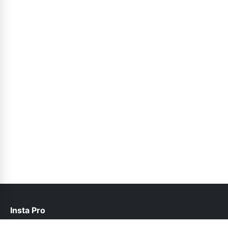
Insta Pro
help@instapro2.net.pk