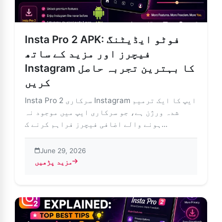
Insta Pro 2 APK: فوٹو ایڈیٹنگ
فیچرز اور مزید کے ساتھ
Instagram کا بہترین تجربہ حاصل
کریں
Insta Pro 2 سرکاری Instagram ایپ کا ایک ترمیم
شدہ ورژن ہے، جو سرکاری ایپ میں موجود نہ
ہونے والے اضافی فیچرز فراہم کرنے ک...
June 29, 2026
مزید پڑھیں