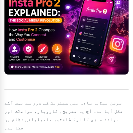
سوشل میڈیا سادہ متن شیئرنگ کے دور سے بہت آگے
نکل آیا ہے۔ آج یہ تفریح، کاروبار، مواصلات اور
برانڈ سازی کا ایک طاقتور ماحولیاتی نظام بن
چکا ہے۔