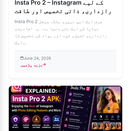
Insta Pro 2 – Instagram کے لیے
رازداری، ذاتی تخصیص اور طاقت
Insta Pro 2 صرف ایک ایپ نہیں، بلکہ سوشل
میڈیا کی ایک نئی دنیا ہے۔ یہ افادیت،
رازداری، تخیل، خود اور مواد کی تخصیص کا
ایک...
June 24, 2026
مزید پڑھیں
about I کے لیے رازداری، ذاتی تخصیص اور طاقت