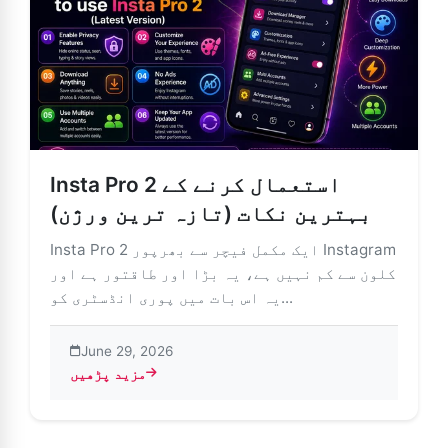
Insta Pro 2 استعمال کرنے کے
بہترین نکات (تازہ ترین ورژن)
Insta Pro 2 ایک مکمل فیچر سے بھرپور Instagram
کلون سے کم نہیں ہے، یہ بڑا اور طاقتور ہے اور
یہ اس بات میں پوری انڈسٹری کو...
June 29, 2026
مزید پڑھیں
abou استعمال کرنے کے بہترین نکات (تازہ ترین ورژن)