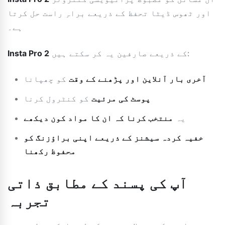
اور ٹھوس ڈیٹا تحفظ کے ذریعے براہِ راست حل کرتا
ہے۔
کے ذریعے صارفین یہ کر سکتے ہیں:
Insta Pro 2
آخری بار آنلاین اور پڑھنے کے وقت
کو چھپانا
پوسٹ کی مرئیت
کو کنٹرول کرنا
یہ
منتخب کرنا کہ ان کا مواد کون دیکھے
خفیہ کردہ سیشنز کے ذریعے اپنی براؤزنگ کو
محفوظ رکھنا
آپ کی پسند کے مطابق ذاتی
تجربہ