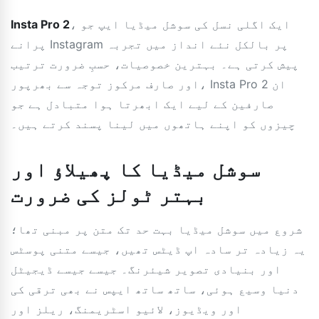
، ایک اگلی نسل کی سوشل میڈیا ایپ جو
Insta Pro 2
پرانے Instagram پر بالکل نئے انداز میں تجربہ
پیش کرتی ہے۔ بہترین خصوصیات، حسبِ ضرورت ترتیب
اور صارف مرکوز توجہ سے بھرپور، Insta Pro 2 ان
صارفین کے لیے ایک ابھرتا ہوا متبادل ہے جو
چیزوں کو اپنے ہاتھوں میں لینا پسند کرتے ہیں۔
سوشل میڈیا کا پھیلاؤ اور
بہتر ٹولز کی ضرورت
شروع میں سوشل میڈیا بہت حد تک متن پر مبنی تھا؛
یہ زیادہ تر سادہ اپ ڈیٹس تھیں، جیسے متنی پوسٹس
اور بنیادی تصویر شیئرنگ۔ جیسے جیسے ڈیجیٹل
دنیا وسیع ہوئی، ساتھ ساتھ ایپس نے بھی ترقی کی
اور ویڈیوز، لائیو اسٹریمنگ، ریلز اور