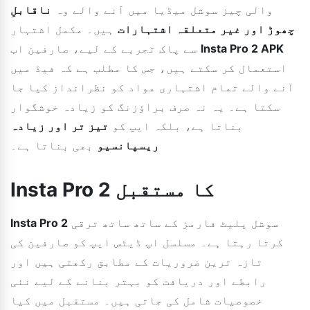
والی چیز سوشل میڈیا میں آنے والے وہ
ناقابلِ
چھوڑ اور غیر متعلقہ اشتہارات
ہیں۔ مکمل اشتہار
Insta Pro 2 APK
سے پاک تجربے کے لیے، صارفین اب
استعمال کر سکتے ہیں، جس کا مطلب ہے کہ فیڈ میں
آنے والے تمام اشتہاری مواد کو نظرانداز کیا جا
سکتا ہے۔ یہ نہ صرف براؤزنگ کو زیادہ خوشگوار
بناتا ہے، بلکہ ایپ کو
تیز تر اور زیادہ
ریسپانسیو
بھی بناتا ہے۔
Insta Pro 2 کا مستقبل
سوشل پلیٹ فارمز کے ساتھ ساتھ ترقی
Insta Pro 2
کرتا رہتا ہے۔ مسلسل اپ ڈیٹس ایپ کو صارفین کی
تازہ ترین ضروریات کے مطابق رکھتی ہیں اور
رابطے اور دریافت کو بہتر بنانے کے لیے نئی
خصوصیات شامل کی جاتی ہیں۔ مستقبل میں کیا