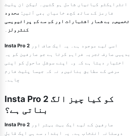
انٹرایکٹو کہانیاں شامل ہو گئیں۔ لیکن ان پلیٹ
فارمز کے ساتھ کچھ خامیاں بھی آئیں:
محدود
تخصیص، بے شمار اشتہارات اور کم سے کم پرائیویسی
کنٹرولز
۔
اسی لیے موجود ہے۔ یہ ایک صاف اور
Insta Pro 2
بدیہی صارف تجربہ فراہم کرتا ہے جو صارفین کو یہ
اختیار دیتا ہے کہ وہ اپنے سوشل ماحول کو اپنی
مرضی کے مطابق بنائیں، نہ کہ جیسا پلیٹ فارم
چاہے۔
Insta Pro 2 کو کیا چیز الگ
بناتی ہے؟
صارفین کے لیے ایک بہت بہتر اور
Insta Pro 2
دوستانہ انتخاب ہے۔ یہ ابتداء سے ہی ایک قابلِ