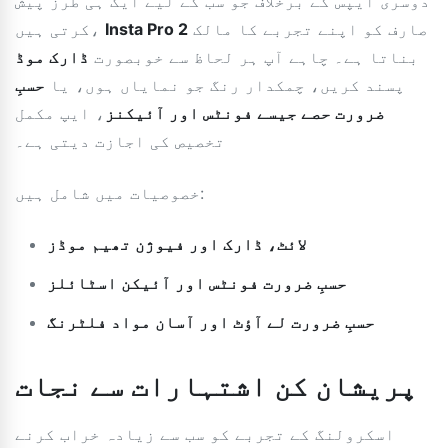
دوسری ایپس کے برخلاف جو سب کے لیے ایک ہی طرز پیش
صارف کو اپنے تجربے کا مالک
Insta Pro 2
کرتی ہیں،
بناتا ہے۔ چاہے آپ ہر لحاظ سے خوبصورت
ڈارک موڈ
پسند کریں، چمکدار رنگ جو نمایاں ہوں، یا
حسبِ
ضرورت حصے جیسے فونٹس اور آئیکنز
، ایپ مکمل
تخصیص کی اجازت دیتی ہے۔
خصوصیات میں شامل ہیں:
لائٹ، ڈارک اور فیوژن تھیم موڈز
حسبِ ضرورت فونٹس اور آئیکن اسٹائلز
حسبِ ضرورت لے آؤٹ اور آسان مواد فلٹرنگ
پریشان کن اشتہارات سے نجات
اسکرولنگ کے تجربے کو سب سے زیادہ خراب کرنے