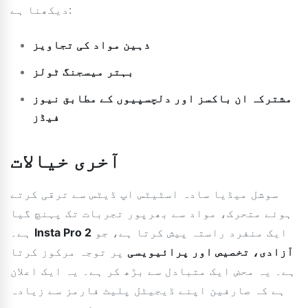
دیکھنا ہے:
ذہین مواد کی تجاویز
بہتر میسجنگ ٹولز
مشترکہ ان باکسز اور دلچسپیوں کے مطابق نیوز
فیڈز
آخری خیالات
سوشل میڈیا سادہ اسٹیٹس اپ ڈیٹس سے ترقی کرتے
ہوئے متحرک، مواد سے بھرپور تجربات تک پہنچ گیا
ایک منفرد راستہ پیش کرتا ہے، جو
Insta Pro 2
ہے۔
آزادی، تخصیص اور پرائیویسی
پر توجہ مرکوز کرتا
ہے۔ یہ محض ایک متبادل سے بڑھ کر ہے۔ یہ ایک اعلان
ہے کہ صارفین اپنے ڈیجیٹل پلیٹ فارمز سے زیادہ