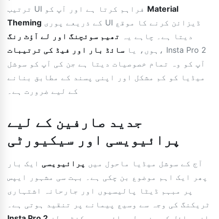
Material
ترتیب UI فراہم کرتا ہے اور آپ کو
کے ذریعے پوری UI ڈیزائن کرنے کا موقع
Theming
دیتا ہے۔ چاہے یہ
تھیم سوئچنگ اور لے آؤٹ رنگ
، Insta Pro 2
ہوں، یا
سائڈ بار اور فیڈ کی ترتیبات
آپ کو وہ تمام خصوصیات دیتا ہے جن کی آپ کو سوشل
میڈیا کو کم مشکل اور اپنی پسند کے مطابق بنانے
کے لیے ضرورت ہے۔
جدید صارفین کے لیے
پرائیویسی اور سیکیورٹی
آج کے سوشل میڈیا ماحول میں
پرائیویسی
ایک بار
پھر ایک اہم موضوع بن چکی ہے۔ بہت سی مشہور ایپس
پر مبہم ڈیٹا پالیسیوں اور جارحانہ اشتہاری
ٹریکنگ کی وجہ سے وسیع پیمانے پر تنقید ہوتی ہے۔
ان مسائل کو مضبوط پرائیویسی کنٹرولز
Insta Pro 2