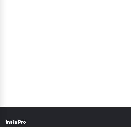
Insta Pro
help@instapro2.net.pk